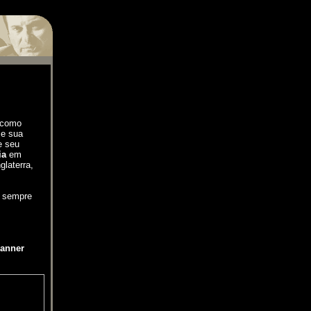
como
 e sua
e seu
ia
em
glaterra,
é sempre
anner