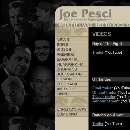
Day of The Fight
Trailer
(YouTube)
O Irlandês
Final trailer
(YouTube
Official trailer
(YouTu
Teaser trailer
(YouTub
Announcement
(YouT
Rancho do Amor
Trailer
(YouTube)