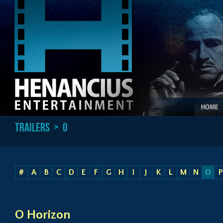
Trailers
> O
#
A
B
C
D
E
F
G
H
I
J
K
L
M
N
O
P
O Horizon