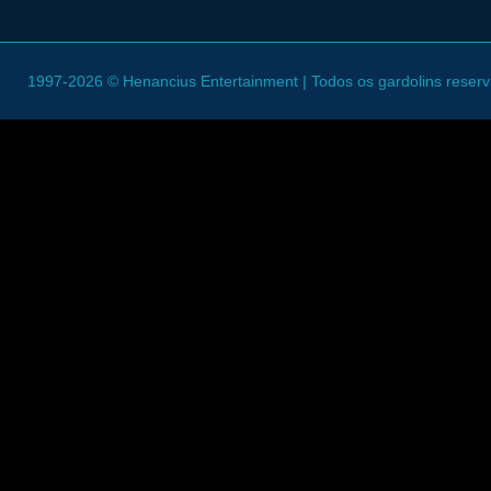
1997-2026 © Henancius Entertainment | Todos os gardolins reser